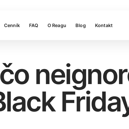
Cenník
FAQ
O Reagu
Blog
Kontakt
čo neignor
Black Frida