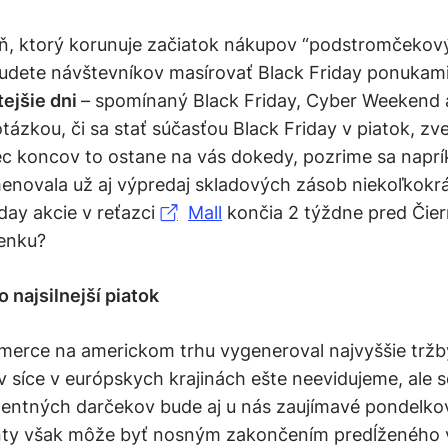
eň, ktorý korunuje začiatok nákupov “podstromčekový
budete návštevníkov masírovať Black Friday ponukami
tejšie dni
– spomínaný Black Friday, Cyber Weekend
tázkou, či sa stať súčasťou Black Friday v piatok, 
ec koncov to ostane na vás dokedy, pozrime sa napr
enovala už aj výpredaj skladových zásob niekoľkokrá
iday akcie v reťazci
Mall
končia 2 týždne pred Čier
ženku?
najsilnejší piatok
merce na americkom trhu vygeneroval najvyššie trž
av síce v európskych krajinách ešte neevidujeme, ale
igentných darčekov bude aj u nás zaujímavé pondelko
nty však môže byť nosným zakončením predĺženého 