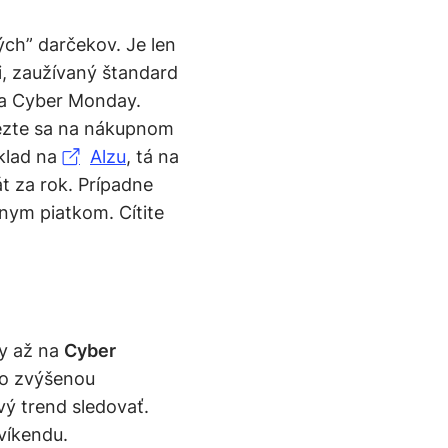
ch” darčekov. Je len
, zaužívaný štandard
 a Cyber Monday.
zvezte sa na nákupnom
íklad na
Alzu
, tá na
t za rok. Prípadne
nym piatkom. Cítite
by až na
Cyber
 so zvýšenou
vý trend sledovať.
víkendu.