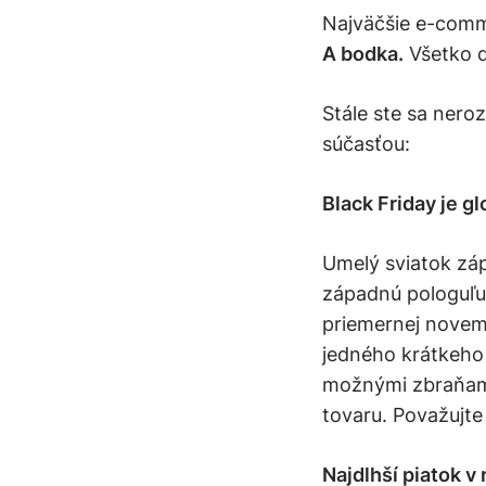
Najväčšie e-comm
A bodka.
Všetko d
Stále ste sa neroz
súčasťou:
Black Friday je g
Umelý sviatok zá
západnú pologuľu
priemernej novem
jedného krátkeho 
možnými zbraňam
tovaru. Považujte
Najdlhší piatok v