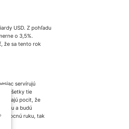
iardy USD. Z pohľadu
emerne o 3,5%.
, že sa tento rok
esiac servírujú
ú “všetky tie
 a majú pocit, že
nákupu a budú
pomocnú ruku, tak
o