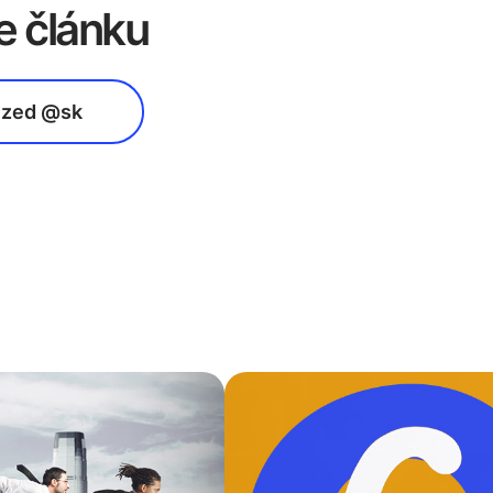
e článku
ized @sk