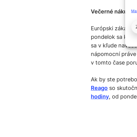
Večerné nákupy 
Ma
Európski zákazníc
pondelok sa k naj
sa v kľude navečer
nápomocní práve 
v tomto čase por
Ak by ste potrebov
Reago
so skutočn
hodiny
, od ponde