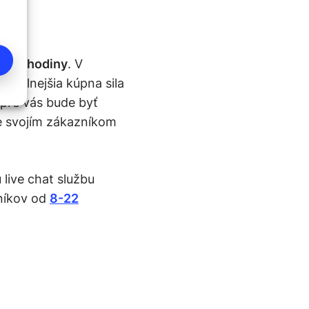
a 20. hodiny
. V
ajsilnejšia kúpna sila
é pre vás bude byť
e svojím zákazníkom
 live chat službu
níkov od
8-22