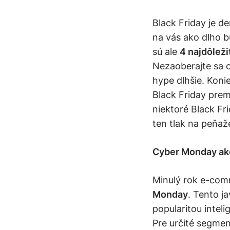
Black Friday je d
na vás ako dlho 
sú ale
4 najdôleži
Nezaoberajte sa o
hype dlhšie. Koni
Black Friday prem
niektoré Black Fr
ten tlak na peňa
Cyber Monday ako 
Minulý rok e-com
Monday
. Tento j
popularitou intel
Pre určité segme