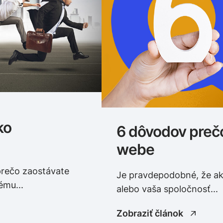
ko
6 dôvodov prečo
webe
rečo zaostávate
Je pravdepodobné, že ak č
ému...
alebo vaša spoločnosť...
Zobraziť článok