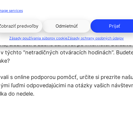
z pohodlia domova
nage services
Zobraziť predvoľby
Odmietnúť
Prijať
i otvoria svoje peňaženky najširšie v piatok okolo
8. 
vyššiemu obratu šplháme tiež o 20. hodine večernej. N
Zásady používania súborov cookie
Zásady ochrany osobných údajov
ia, uloží deti a začne surfovať po internete. Dôležit
v týchto “netradičných otváracích hodinách”. Budet
uke?
ali s online podporou pomôcť, určite si prezrite našu
ými ľuďmi odpovedajúcimi na otázky vašich návštev
lka do nedele.