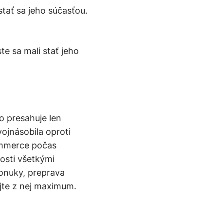
tať sa jeho súčasťou.
te sa mali stať jeho
 presahuje len
ojnásobila oproti
ommerce počas
osti všetkými
ponuky, preprava
ajte z nej maximum.