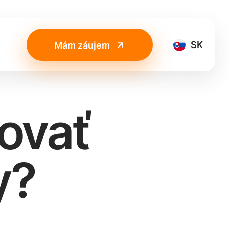
SK
Mám záujem
ovať
y?