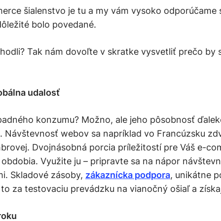
erce šialenstvo je tu a my vám vysoko odporúčame s
ôležité bolo povedané.
hodli? Tak nám dovoľte v skratke vysvetliť prečo by s
lobálna udalosť
padného konzumu? Možno, ale jeho pôsobnosť ďaleko
. Návštevnosť webov sa napríklad vo Francúzsku zdv
brovej. Dvojnásobná porcia príležitostí pre Váš e-c
obdobia. Využite ju – pripravte sa na nápor návštevn
i. Skladové zásoby,
zákaznícka podpora
, unikátne 
 to za testovaciu prevádzku na vianočný ošiaľ a získ
 roku