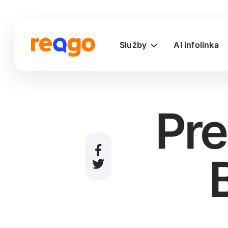
Služby
AI infolinka
Pre