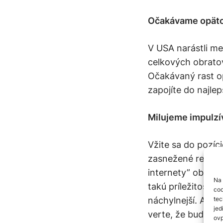
Očakávame opäto
V USA narástli m
celkových obratov
Očakávaný rast op
zapojíte do najle
Milujeme impulz
Vžite sa do pozíc
zasnežené reklamy
internety” obsypa
Na 
takú príležitosť 
coo
náchylnejší. Ak 
tec
jed
verte, že budú oc
ovp