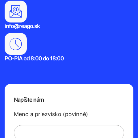
info@reago.sk
PO-PIA od 8:00 do 18:00
Napíšte nám
Meno a priezvisko (povinné)