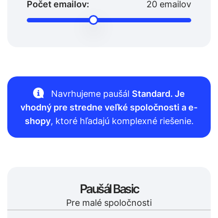
Počet emailov:
20
emailov
Navrhujeme paušál
Standard. Je
vhodný pre stredne veľké spoločnosti a e-
shopy
, ktoré hľadajú komplexné riešenie.
Paušál Basic
Pre malé spoločnosti