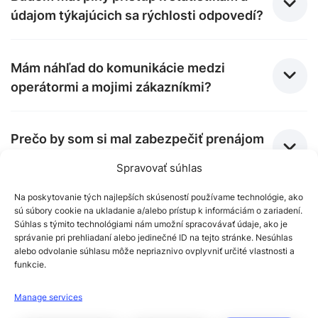
údajom týkajúcich sa rýchlosti odpovedí?
Mám náhľad do komunikácie medzi
operátormi a mojimi zákazníkmi?
Prečo by som si mal zabezpečiť prenájom
služieb Reago, ak si ich dokážem
Spravovať súhlas
zabezpečiť sám?
Na poskytovanie tých najlepších skúseností používame technológie, ako
sú súbory cookie na ukladanie a/alebo prístup k informáciám o zariadení.
Súhlas s týmito technológiami nám umožní spracovávať údaje, ako je
Môžem s mojimi návštevníkmi chatovať aj
správanie pri prehliadaní alebo jedinečné ID na tejto stránke. Nesúhlas
ja?
alebo odvolanie súhlasu môže nepriaznivo ovplyvniť určité vlastnosti a
funkcie.
Manage services
Ste k dispozícii aj mimo bežných