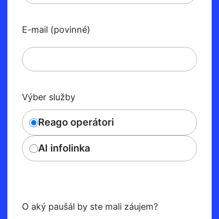
E-mail (povinné)
Výber služby
Reago operátori
AI infolinka
O aký paušál by ste mali záujem?