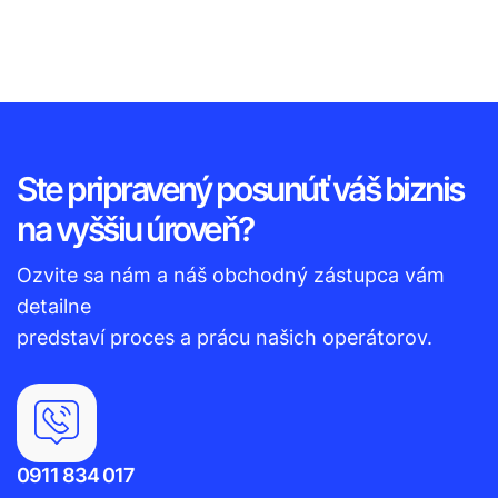
Ste pripravený posunúť váš biznis
na vyššiu úroveň?
Ozvite sa nám a náš obchodný zástupca vám
detailne
predstaví proces a prácu našich operátorov.
0911 834 017