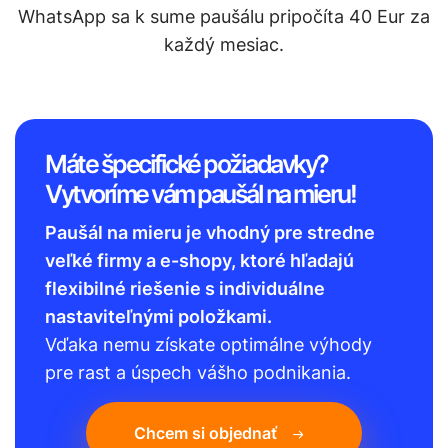
WhatsApp sa k sume paušálu pripočíta 40 Eur za
každý mesiac.
Máte špecifické požiadavky?
Vytvoríme vám paušál na mieru!
Paušál na mieru je vhodný pre stredne
veľké firmy a e-shopy, ktoré hľadajú
flexibilné riešenie s individuálne
nastaviteľnými položkami.
Vďaka nemu získate optimálne výhody
pre rast a úspech vášho podnikania.
Chcem si objednať